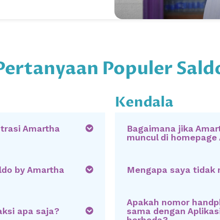
Pertanyaan Populer Sald
Kendala
trasi Amartha
Bagaimana jika Amart
muncul di homepage 
ldo by Amartha
Mengapa saya tidak
Apakah nomor handph
aksi apa saja?
sama dengan Aplikas