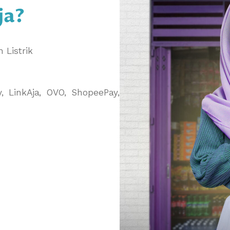
ja?
n Listrik
, LinkAja, OVO, ShopeePay,